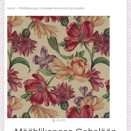
»
home
Mööblikangas Gobelään Anemoonid ja takjaõis.
Zoom