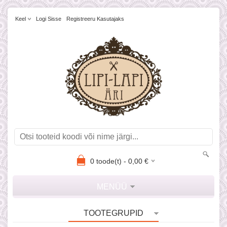
Keel
Logi Sisse
Registreeru Kasutajaks
0
toode(t) -
0,00
€
MENÜÜ
TOOTEGRUPID