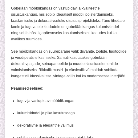
Gobelään mööblikangas on vastupidav ja kvaliteetne
sisustuskangas, mis sobib ideaalselt mööbli polsterdamiseks,
taastamiseks ja dekoratiivseteks sisustusprojektideks. Tänu tihedale
koele ja tugevatele kiududele on gobeläänkangas kulumiskindel
ning sobib hästi igapäevaseks kasutamiseks nii kodudes kui ka
avalikes ruumides.
See mööblikangas on suurepärane valik diivanite, toolide, tugitoolide
ja voodipeatsite katmiseks. Samuti kasutatakse gobelääni
dekoratiivpatjade, seinapaneelide ja muude sisustuselementide
valmistamiseks. Rikkalik mustri- ja värvivalik võimaldab sobitada
kangast nii klassikalisse, vintage-stiilis kui ka modernsesse interjööri.
Peamised eelised:
tugev ja vastupidav mööblikangas
kulumiskindel ja pika kasutuseaga
dekoratiivne ja elegantne välimus
sobib polsterdamiseks ja sisustusprojektideks