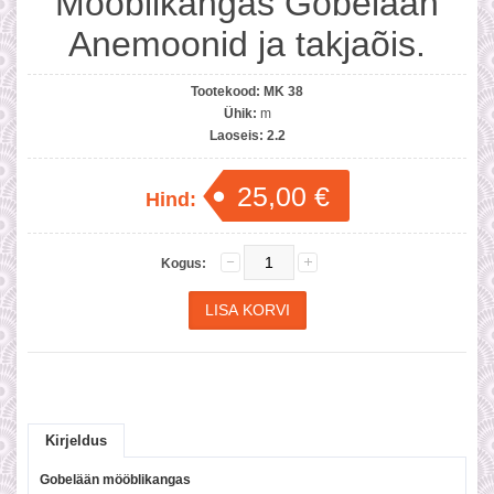
Mööblikangas Gobelään
Anemoonid ja takjaõis.
Tootekood:
MK 38
Ühik:
m
Laoseis:
2.2
25,00 €
Hind:
Kogus:
Kirjeldus
Gobelään mööblikangas